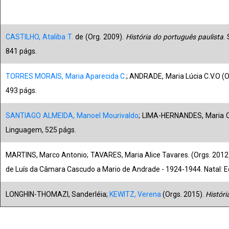
CASTILHO, Ataliba T.
de (Org. 2009).
História do português paulista
.
841 págs.
TORRES MORAIS, Maria Aparecida C.
; ANDRADE, Maria Lúcia C.V.O (O
493 págs.
SANTIAGO ALMEIDA, Manoel Mourivaldo
; LIMA-HERNANDES, Maria Cé
Linguagem, 525 págs.
MARTINS, Marco Antonio; TAVARES, Maria Alice Tavares. (Orgs. 2012
de Luís da Câmara Cascudo a Mario de Andrade - 1924-1944.
Natal: 
LONGHIN-THOMAZI, Sanderléia;
KEWITZ, Verena
(Orgs. 2015).
Históri