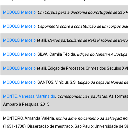
MÓDOLO, Marcelo
.
Um Corpus para a diacronia do Português de São 
MÓDOLO, Marcelo
.
Depoimento sobre a constituição de um corpus dia
MODOLO, Marcelo
et alii.
Cartas particulares de Rafael Tobias de Barro
MÓDOLO, Marcelo
; SILVA, Camila Téo da.
Edição do folhetim A Justiça
MÓDOLO, Marcelo
et alii. Edição de Processos Crimes dos Séculos XVII
MÓDOLO, Marcelo
; SANTOS, Vinícius G.S.
Edição da peça As Noivas d
MONTE, Vanessa Martins do
.
Correspondências paulistas
. As formas
Amparo à Pesquisa, 2015.
MONTEIRO, Amanda Valéria.
Minha alma no caminho da salvação
: e
(1651-1700). Dissertação de mestrado. São Paulo: Universidade de S