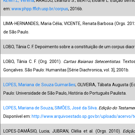
KEWITZ, Verena
; ARAUJO, Leandro S.; BERTO, Eloane L. Edição semidi
em:
www.phpp.fflch.usp.br/corpus
, 2016b.
LIMA-HERNANDES, Maria Célia; VICENTE, Renata Barbosa (Orgs. 201
de São Paulo.
LOBO, Tânia C. F. Depoimento sobre a constituição de um corpus diacrô
LOBO, Tânia C. F. (Org. 2001).
Cartas Baianas Setecentistas
. Texto
Gonçalves. São Paulo: Humanitas [Série Diachronica, vol. 3], 2001b.
LOPES, Mariana de Souza Guimarães
; OLIVEIRA, Tábata Augusta (E
Paulo: Universidade de São Paulo, História do Português Paulista.
LOPES, Mariana de Souza
;
SIMÕES, José da Silva
.
Edição do Testamen
Disponível em:
http://www.arquivoestado.sp.gov.br/uploads/acervo/t
LOPES-DAMÁSIO, Lucia; JUBRAN, Clélia et al. (Orgs. 2010).
Ediçã