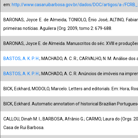
em:
http://www.casaruibarbosa.gov.br/dados/DOC/artigos/a-/FCRB_
BARONAS, Joyce E. de Almeida; TONIOLO, Ênio José; ALTINO, Fabian
primeiras notícias. Aguilera (Org. 2009, tomo 2: 679-688.
BARONAS, Joyce E. de Almeida. Manuscritos do séc. XVIII e produções
BASTOS, A. K. P. H.
; MACHADO, A. C. R.; CARVALHO, N. M. Análise dos 
BASTOS, A. K. P. H.
; MACHADO, A. C. R. Anúncios de imóveis na impren
BICK, Eckhard; MODOLO, Marcelo. Letters and editorials. Em: Hora; Ros
BICK, Eckhard. Automatic annotation of historical Brazilian Portugu
CALLOU, Dinah M. I.; BARBOSA, Afrânio G.; CARMO, Laura do (Orgs. 2
Casa de Rui Barbosa.