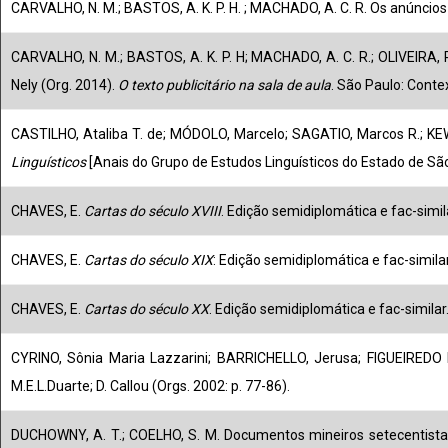
CARVALHO, N. M.; BASTOS, A. K. P. H. ; MACHADO, A. C. R. Os anúncio
CARVALHO, N. M.; BASTOS, A. K. P. H; MACHADO, A. C. R.; OLIVEIRA, 
Nely (Org. 2014).
O texto publicitário na sala de aula
. São Paulo: Contex
CASTILHO, Ataliba T. de; MÓDOLO, Marcelo; SAGATIO, Marcos R.; KEW
Linguísticos
[Anais do Grupo de Estudos Linguísticos do Estado de São
CHAVES, E.
Cartas do século XVIII
. Edição semidiplomática e fac-simil
CHAVES, E.
Cartas do século XIX
: Edição semidiplomática e fac-simila
CHAVES, E.
Cartas do século XX
. Edição semidiplomática e fac-similar
CYRINO, Sônia Maria Lazzarini; BARRICHELLO, Jerusa; FIGUEIREDO
M.E.L.Duarte; D. Callou (Orgs. 2002: p. 77-86).
DUCHOWNY, A. T.
; COELHO, S. M. Documentos mineiros setecentistas