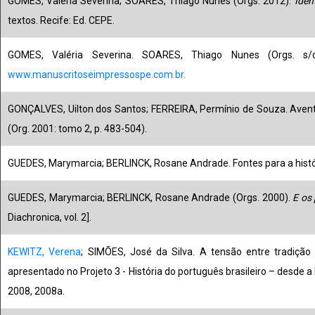
GOMES, Valéria Severina; SOARES, Thiago Nunes (Orgs. 2012).
Iden
textos. Recife: Ed. CEPE.
GOMES, Valéria Severina. SOARES, Thiago Nunes (Orgs. s
www.manuscritoseimpressospe.com.br.
GONÇALVES, Uilton dos Santos; FERREIRA, Permínio de Souza. Aventura
(Org. 2001: tomo 2, p. 483-504).
GUEDES, Marymarcia; BERLINCK, Rosane Andrade. Fontes para a históri
GUEDES, Marymarcia; BERLINCK, Rosane Andrade (Orgs. 2000).
E os
Diachronica, vol. 2].
KEWITZ, Verena
; SIMÕES, José da Silva. A tensão entre tradição 
apresentado no Projeto 3 - História do português brasileiro – desde
2008, 2008a.