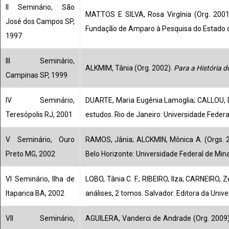
II Seminário, São
MATTOS E SILVA, Rosa Virgínia (Org. 200
José dos Campos SP,
Fundação de Amparo à Pesquisa do Estado d
1997
III Seminário,
ALKMIM, Tânia (Org. 2002).
Para a História d
Campinas SP, 1999
IV Seminário,
DUARTE, Maria Eugênia Lamoglia; CALLOU, D
Teresópolis RJ, 2001
estudos. Rio de Janeiro: Universidade Feder
V Seminário, Ouro
RAMOS, Jânia; ALCKMIN, Mônica A. (Orgs. 
Preto MG, 2002
Belo Horizonte: Universidade Federal de Mina
VI Seminário, Ilha de
LOBO, Tânia C. F.; RIBEIRO, Ilza; CARNEIRO,
Itaparica BA, 2002
análises, 2 tomos. Salvador: Editora da Univ
VII Seminário,
AGUILERA, Vanderci de Andrade (Org. 2009