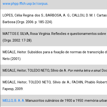
www.phpp.fflch.usp.br/corpus
.
LOPES, Célia Regina dos S.; BARBOSA, A. G.; CALLOU, D. M. I. Cartas
Barbosa (Orgs. 2006: p. 185-224).
MATTOS E SILVA, Rosa Virgínia. Reflexões e questionamentos sobre 
(Orgs. 2002: 17-28).
MEGALE, Heitor. Subsídios para a fixação de normas de transcrição de 
Neto (2001).
MEGALE, Heitor; TOLEDO NETO, Sílvio de A.
Por minha letra e sinal
. Do
MEGALE, Heitor; TOLEDO NETO, Sílvio de A.; FACHIN, Phablo Rober
Fapesp, 2009.
MELLO, B. A. A.
Manuscritos culinários de 1900 a 1950: memória urbana