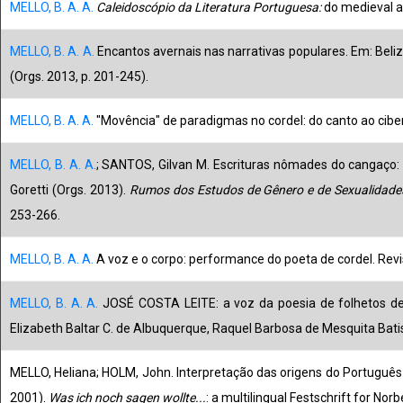
MELLO, B. A. A.
Caleidoscópio da Literatura Portuguesa:
do medieval a
MELLO, B. A. A.
Encantos avernais nas narrativas populares. Em: Beliz
(Orgs. 2013, p. 201-245).
MELLO, B. A. A.
"Movência" de paradigmas no cordel: do canto ao cibere
MELLO, B. A. A.
; SANTOS, Gilvan M. Escrituras nômades do cangaço: e
Goretti (Orgs. 2013).
Rumos dos Estudos de Gênero e de Sexualidad
253-266.
MELLO, B. A. A.
A voz e o corpo: performance do poeta de cordel. Revis
MELLO, B. A. A.
JOSÉ COSTA LEITE: a voz da poesia de folhetos de 
Elizabeth Baltar C. de Albuquerque, Raquel Barbosa de Mesquita Batis
MELLO, Heliana; HOLM, John. Interpretação das origens do Português v
2001).
Was ich noch sagen wollte...
: a multilingual Festschrift for No