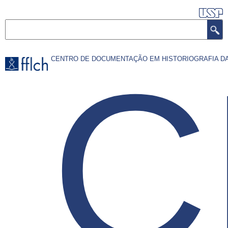
Pular
para
Buscar
o
conteúdo
C
CENTRO DE DOCUMENTAÇÃO EM HISTORIOGRAFIA DA
principal