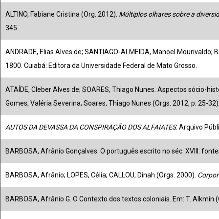
ALTINO, Fabiane Cristina (Org. 2012).
Múltiplos olhares sobre a diversid
345.
ANDRADE, Elias Alves de; SANTIAGO-ALMEIDA, Manoel Mourivaldo; B
1800. Cuiabá: Editora da Universidade Federal de Mato Grosso.
ATAÍDE, Cleber Alves de; SOARES, Thiago Nunes. Aspectos sócio-histó
Gomes, Valéria Severina; Soares, Thiago Nunes (Orgs. 2012, p. 25-32)
AUTOS DA DEVASSA DA CONSPIRAÇÃO DOS ALFAIATES
. Arquivo Púb
BARBOSA, Afrânio Gonçalves. O português escrito no séc. XVIII: fontes
BARBOSA, Afrânio; LOPES, Célia; CALLOU, Dinah (Orgs. 2000).
Corpor
BARBOSA, Afrânio G. O Contexto dos textos coloniais. Em: T. Alkmin (